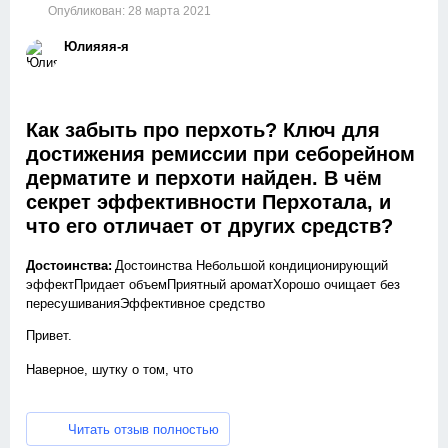
Опубликован:
28 марта 2021
Юлияяя-я
Как забыть про перхоть? Ключ для
достижения ремиссии при себорейном
дерматите и перхоти найден. В чём
секрет эффективности Перхотала, и
что его отличает от других средств?
Достоинства:
Достоинства Небольшой кондиционирующий
эффектПридает объемПриятный ароматХорошо очищает без
пересушиванияЭффективное средство
Привет.
Наверное, шутку о том, что
«перхоть — это пепел раскалённого разума»
Читать отзыв полностью
придумал человек, который не был в плену у этой проблемы,