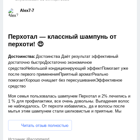
Alex7-7
Перхотал — классный шампунь от
перхоти! 😍
Достоинства:
Достоинства Даёт результат эффективный
достаточно быстроДостаточно экономичное
средствоНебольшой кондиционирующий эффектПомогает уже
после первого примененияПриятный ароматРеально
помогаетХорошо очищает без пересушиванияЭффективное
средство
Моя семья пользовалась шампунем Перхотал и 2% лечились и
1 % для профилактики, все очень довольны. Выпадения волос
не наблюдалось. От перхоти избавились, да и волосы после
мытья этим шампунем стали шелковистые и приятные. Мы
даже помыли перед выставкой нашу собаку Бачо (кане корсо),
блеск!!!!
Читать отзыв полностью
Рекомендую всем пользоваться и не бояться.
Источник:
iRecommend