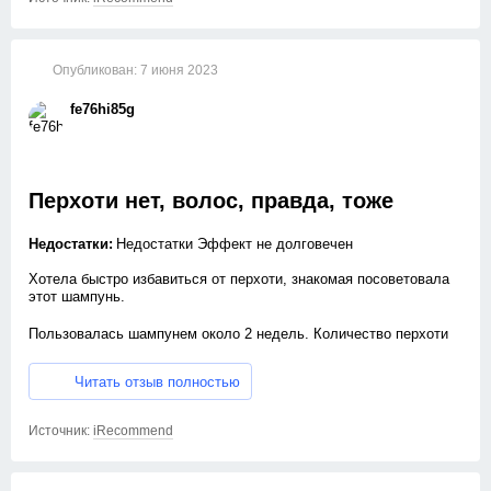
Спасибо производителю! Цена тоже очень приятная.
Опубликован:
7 июня 2023
fe76hi85g
Перхоти нет, волос, правда, тоже
Недостатки:
Недостатки Эффект не долговечен
Хотела быстро избавиться от перхоти, знакомая посоветовала
этот шампунь.
Пользовалась шампунем около 2 недель. Количество перхоти
стало процентов на 40 меньше, но возникла проблема —
волосы стали выпадать в огромном количестве. В итоге —
Читать отзыв полностью
волос в 2 раза меньше, перхоти практически нет. Это того
совсем не стоит. Уже 4 месяца восстанавливаюсь.
Восстановление выходит раз в 10 дороже, чем эта бодяга.
Источник:
iRecommend
Не занимайтесь самолечением, а тем более с этим шампунем