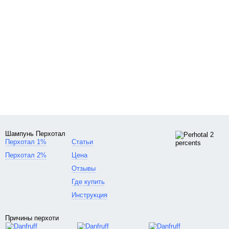
Этот маленький флакон лечебного шампуня подарил мне
долгожданную ремиссию вместе с другим приятным и
неожиданным бонусом.
Далее подробно и по порядку.
Шампунь Перхотал
Шампунь Перхотал.
Объём: 60 мл.
Активное вещество: кетоконазол 2%.
Шампунь Перхотал
Производитель: Индия, Джепак Интернейшнл, Мумбай.
Перхотал 1%
Статьи
Срок годности: 3 года.
Перхотал 2%
Цена
Отзывы
Цена: 427 руб.
Где купить
Место покупки: аптека «Флора».
Инструкция
Цена на шампунь от перхоти достаточно конкурентноспособная
и привлекательная.
Причины перхоти