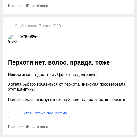
Источник:
iRecommend
Спасибо производителю! Цена тоже очень приятная.
Опубликован:
7 июня 2023
fe76hi85g
Перхоти нет, волос, правда, тоже
Недостатки:
Недостатки Эффект не долговечен
Хотела быстро избавиться от перхоти, знакомая посоветовала
этот шампунь.
Пользовалась шампунем около 2 недель. Количество перхоти
стало процентов на 40 меньше, но возникла проблема —
волосы стали выпадать в огромном количестве. В итоге —
Читать отзыв полностью
волос в 2 раза меньше, перхоти практически нет. Это того
совсем не стоит. Уже 4 месяца восстанавливаюсь.
Восстановление выходит раз в 10 дороже, чем эта бодяга.
Источник:
iRecommend
Не занимайтесь самолечением, а тем более с этим шампунем