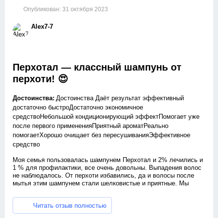
Опубликован:
31 октября 2023
Alex7-7
Перхотал — классный шампунь от
перхоти! 😍
Достоинства:
Достоинства Даёт результат эффективный
достаточно быстроДостаточно экономичное
средствоНебольшой кондиционирующий эффектПомогает уже
после первого примененияПриятный ароматРеально
помогаетХорошо очищает без пересушиванияЭффективное
средство
Моя семья пользовалась шампунем Перхотал и 2% лечились и
1 % для профилактики, все очень довольны. Выпадения волос
не наблюдалось. От перхоти избавились, да и волосы после
мытья этим шампунем стали шелковистые и приятные. Мы
даже помыли перед выставкой нашу собаку Бачо (кане корсо),
блеск!!!!
Читать отзыв полностью
Рекомендую всем пользоваться и не бояться.