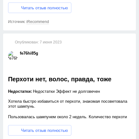
блеск!!!!
Читать отзыв полностью
Рекомендую всем пользоваться и не бояться.
Источник:
iRecommend
Спасибо производителю! Цена тоже очень приятная.
Опубликован:
7 июня 2023
fe76hi85g
Перхоти нет, волос, правда, тоже
Недостатки:
Недостатки Эффект не долговечен
Хотела быстро избавиться от перхоти, знакомая посоветовала
этот шампунь.
Пользовалась шампунем около 2 недель. Количество перхоти
стало процентов на 40 меньше, но возникла проблема —
волосы стали выпадать в огромном количестве. В итоге —
Читать отзыв полностью
волос в 2 раза меньше, перхоти практически нет. Это того
совсем не стоит. Уже 4 месяца восстанавливаюсь.