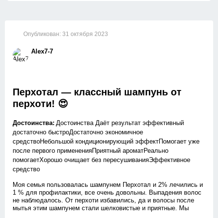
Опубликован:
31 октября 2023
Alex7-7
Перхотал — классный шампунь от
перхоти! 😍
Достоинства:
Достоинства Даёт результат эффективный
достаточно быстроДостаточно экономичное
средствоНебольшой кондиционирующий эффектПомогает уже
после первого примененияПриятный ароматРеально
помогаетХорошо очищает без пересушиванияЭффективное
средство
Моя семья пользовалась шампунем Перхотал и 2% лечились и
1 % для профилактики, все очень довольны. Выпадения волос
не наблюдалось. От перхоти избавились, да и волосы после
мытья этим шампунем стали шелковистые и приятные. Мы
даже помыли перед выставкой нашу собаку Бачо (кане корсо),