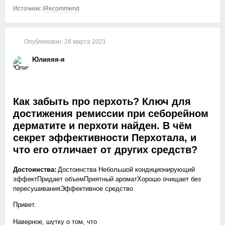
Восстановление выходит раз в 10 дороже, чем эта бодяга.
Источник:
iRecommend
Не занимайтесь самолечением, а тем более с этим шампунем
Опубликован:
28 марта 2021
Юлияяя-я
Как забыть про перхоть? Ключ для
достижения ремиссии при себорейном
дерматите и перхоти найден. В чём
секрет эффективности Перхотала, и
что его отличает от других средств?
Достоинства:
Достоинства Небольшой кондиционирующий
эффектПридает объемПриятный ароматХорошо очищает без
пересушиванияЭффективное средство
Привет.
Наверное, шутку о том, что