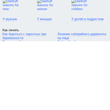
Цена на шампунь от перхоти достаточно конкурентноспособная
и привлекательная.
Продаётся средство без рецепта.
У мужчин
У женщин
У детей и подростков
Дефицитным товар не является, и купить его можно во многих
аптеках.
Как лечить
Как бороться с перхотью при
Лечение себорейного дерматита
Дизайн товара.
беременности
на лице
Вульгарный сикоз
Себорейный дерматит и перхоть
Лечебный шампунь расфасован в небольшой пластиковый
флакон, который первоначально был герметично и плотно
запаян в полиэтиленовую прозрачную плёнку.
Плёнка выполняет сразу несколько функций: предотвращает
протечку шампуня и защищает от несанкционированного
вскрытия.
Перед первым использованием средства я её сняла.
Мы в соцсетях
Дизайн товара
Кроме того, шампунь был дополнительно упакован в картонную
коробку.
Контакты
Оформление коробки и флакона солидное, серьёзное,
Москва, 3-я Хорошевская ул., д. 18, к. 2, офис 208.
лаконичное и соответствует статусу лечебно-косметического