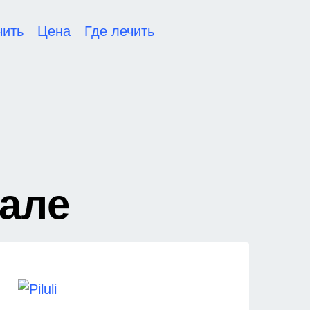
чить
Цена
Где лечить
але