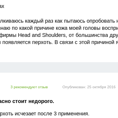
ах
алкиваюсь каждый раз как пытаюсь опробовать
знаю по какой причине кожа моей головы воспр
льзовала прозрачные шампуни, этот оказался кр
фирмы Head and Shoulders, от большинства дру
ошо пенится и хватает маленького количества, 
появляется перхоть. В связи с этой причиной 
сю голову.
зные средства от перхоти. Одно из этих средст
ал.
енький флакончик я купила на пробу, объемом 
ровать по цене, так как перепал от сестры, кот
е) НО, я абсолютно довольна им и когда он зак
3 рекомендуют отзыв
Опубликован:
25 октября 2016
з.
 отличие от подобных: ОН ДЕЙСТВИТЕЛЬНО
асно стоит недорого.
ВУ! Другие марки меньше пенятся, больше
омендую тем у кого есть проблемы, и тем кто к
редства входят: кетоконазол 1%, вспомогатель
рхоть исчезает после 3 применения.