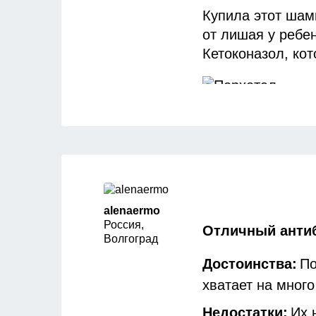
Купила этот шам
от лишая у ребе
Кетоконазол, ко
Использовала ег
оттенок. Жидкост
Осталось в пузы
как перхоти у не
Перхоти стало н
alenaermo
Может нужно был
Россия,
Отличный анти
Волгоград
рекомендую дл п
Состав средства
Достоинства:
По
хватает на мног
Недостатки:
Их 