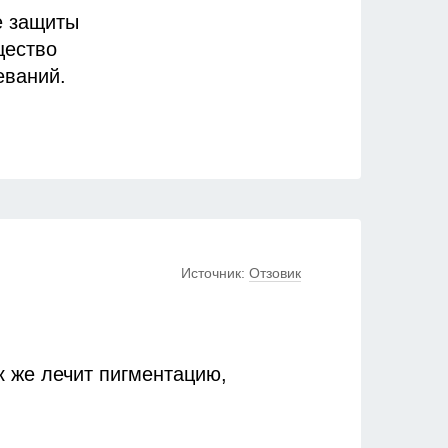
е защиты
щество
еваний.
бой
.
лову, так
я.
Источник:
Отзовик
щутила.
е,
к же лечит пигментацию,