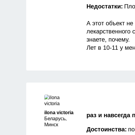
Недостатки:
Пло
А этот объект не
лекарственного 
знаете, почему.
Лет в 10-11 у ме
проблемы вкупе 
не только против
не только смотр
чем прыщики или
сколько лет она
я часто использ
Шампунь «Перхот
специфический з
ilona victoria
раз и навсегда 
Беларусь,
попадании в глаз
Минск
шел расход неск
Достоинства:
по