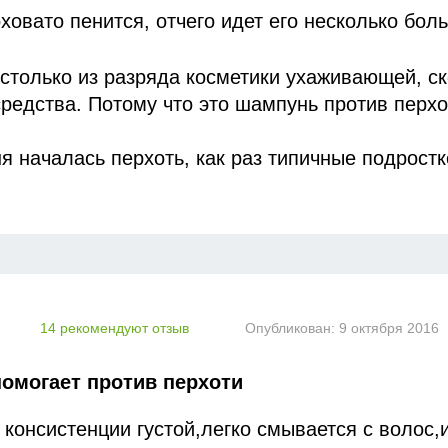
ховато пенится, отчего идет его несколько бол
 столько из разряда косметики ухаживающей, с
средства. Потому что это шампунь против перхо
ня началась перхоть, как раз типичные подрост
с прыщами и черными точками. И мне понадоб
оугревые средства, но и более серьезные. Вед
ится некрасиво, но и доставляет больше диско
 черные точки. Сейчас перхоть отступила, уже 
 ко мне не возвращается. И одним из шампуней,
овала — это «Перхотал».
14 рекомендуют отзыв
Опубликован:
9 октября 2016
ала» мне помог во многом. Не нравились его
апах и склонность вызывать неприятные ощуще
помогает против перхоти
а. И, насколько я помню, мылится он плоховат
олько больший и опустошалась упаковка раньше
 консистенции густой,легко смывается с волос