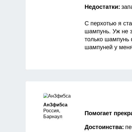
Недостатки:
зап
С перхотью я ст
шампунь. Уж не 
До этого я испо
только шампунь 
цвета, очень хор
шампуней у меня 
чтобы промыть в
использовала ра
шампунь Перхот
Вот такой малюс
Не могу сориенти
работает в аптек
куплю его ещё ра
Ан3фи5са
Принципиальное
Россия,
Помогает прекр
ПРОМЫВАЕТ ГОЛО
Барнаул
расходуются. Рек
В состав этого с
Достоинства:
пе