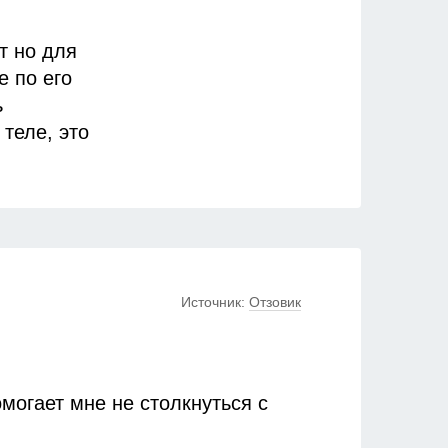
т но для
е по его
ь
теле, это
на фоне
ного,
атологу,
красный
ро
Источник:
Отзовик
подробно
т и пятна
кожу
е у вас
могает мне не столкнуться с
о на 5-10