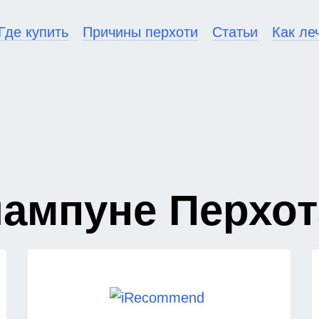
Где купить
Причины перхоти
Статьи
Как ле
шампуне Перхот