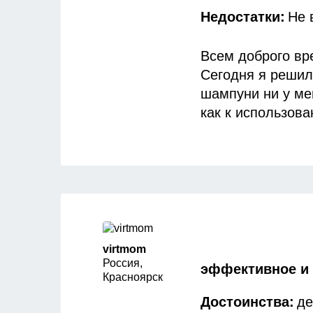
мин, затем смыва
Недостатки:
Не 
шампуня. я пигм
раз они исчезли 
Всем доброго вр
пройдёт и всё ос
Сегодня я решила
полезным эта ин
шампуни ни у ме
как к использова
часто начинает 
шампуни с соде
смотрите именно 
шампуни один раз
точнее ожога сол
люблю экспериме
virtmom
Так как это шамп
Россия,
эффективное и 
Красноярск
инструкция.
Достоинства:
де