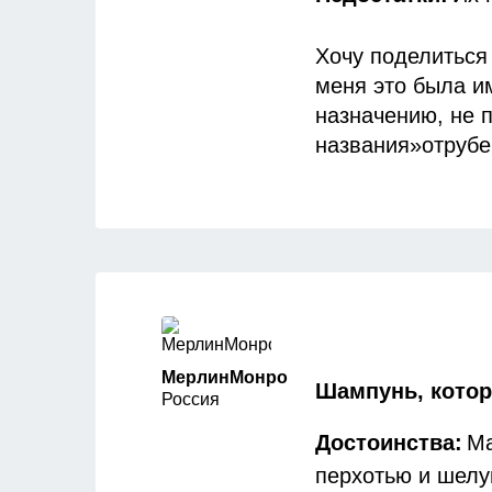
Хочу поделиться
меня это была и
назначению, не п
названия»отрубе
такие круглые б
воздействия ульт
поэтому что бы у
по другому на гл
перепробовола э
день наткнулась
идентичный вид п
МерлинМонро
описала процесс,
Шампунь, котор
Россия
начинают исчезат
наносим шампунь
Достоинства:
Ма
непосредственно 
перхотью и шел